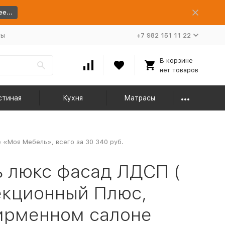
е...
ты
+7 982 151 11 22
В корзине
нет товаров
стиная
Кухня
Матрасы
 «Моя Мебель», всего за 30 340 руб.
 люкс фасад ЛДСП (
екционный Плюс,
фирменном салоне