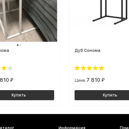
нома
Дуб Сонома
 810
7 810
₽
Цена
₽
Купить
Купить
аталог
Информация
Пом