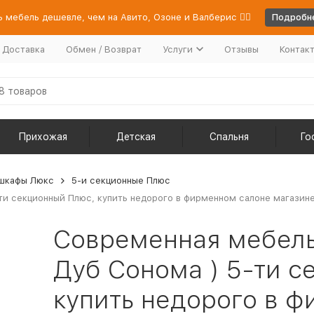
 мебель дешевле, чем на Авито, Озоне и Валберис 👉🏻
Подробне
/ Доставка
Обмен / Возврат
Услуги
Отзывы
Контак
Прихожая
Детская
Спальня
Го
шкафы Люкс
5-и секционные Плюс
и секционный Плюс, купить недорого в фирменном салоне магазине
Современная мебель
Дуб Сонома ) 5-ти с
купить недорого в 