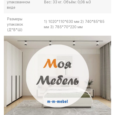
упакованном
Вес: 33 кг. Объём: 0,08 м3
виде
Размеры
1) 1020*110*630 мм 2) 740*85*85
упаковок
мм 3) 785*70*220 мм
(Д*В*Ш)