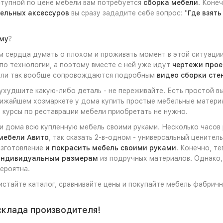
ступной по цене мебели вам потребуется
сборка мебели
. Коне
ельных аксессуров
вы сразу зададите себе вопрос: "
Где взят
ому
?
 сердца думать о плохом и проживать момент в этой ситуации
по технологии, а поэтому вместе с ней уже идут
чертежи прое
дели так вообще сопровождаются подробным
видео сборки стен
 ухудшите какую-либо деталь - не переживайте. Есть простой 
лижайшем хозмаркете у дома купить простые мебельные материа
 курсы по реставрации мебели приобретать не нужно.
ли дома всю купленную мебель своими руками. Несколько часов
мебели Авито
, так сказать 2-в-одном - универсальный ценител
 изготовление
и покрасить мебель своими руками
. Конечно, т
 индивидуальным размерам
из подручных материалов. Однако, 
ероятна.
листайте каталог, сравнивайте цены и покупайте мебель фабрич
склада производителя!