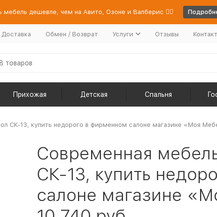
 мебель дешевле, чем на Авито, Озоне и Валберис 👉🏻
Подробне
/ Доставка
Обмен / Возврат
Услуги
Отзывы
Контак
Прихожая
Детская
Спальня
Го
л СК-13, купить недорого в фирменном салоне магазине «Моя Мебел
Современная мебель
СК-13, купить недор
салоне магазине «Мо
10 740 руб.