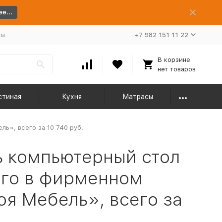
е...
ты
+7 982 151 11 22
В корзине
нет товаров
стиная
Кухня
Матрасы
ь», всего за 10 740 руб.
 компьютерный стол
ого в фирменном
я Мебель», всего за