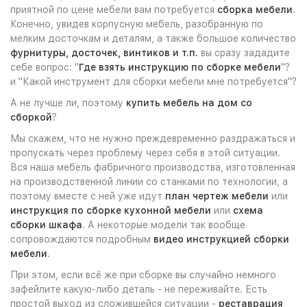
приятной по цене мебели вам потребуется
сборка мебели
.
Конечно, увидев корпусную мебель, разобранную по
мелким досточкам и деталям, а также большое количество
фурнитуры, досточек, винтиков и т.п.
вы сразу зададите
себе вопрос: "
Где взять инструкцию по сборке мебели
"?
и "Какой инструмент для сборки мебели мне потребуется"?
А не лучше ли, поэтому
купить мебель на дом со
сборкой
?
Мы скажем, что не нужно преждевременно раздражаться и
пропускать через проблему через себя в этой ситуации.
Вся наша мебель фабричного производства, изготовленная
на производственной линии со станками по технологии, а
поэтому вместе с ней уже идут
план чертеж мебели
или
инструкция по сборке кухонной мебели
или
схема
сборки шкафа
. А некоторые модели так вообще
сопровождаются подробным
видео инструкцией сборки
мебели
.
При этом, если всё же при сборке вы случайно немного
зафейлите какую-либо деталь - не переживайте. Есть
простой выход из сложившейся ситуации -
реставрация