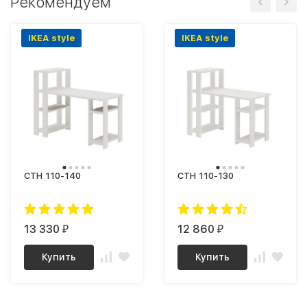
Рекомендуем
IKEA style
IKEA style
СТН 110-140
СТН 110-130
13 330
12 860
₽
₽
Купить
Купить