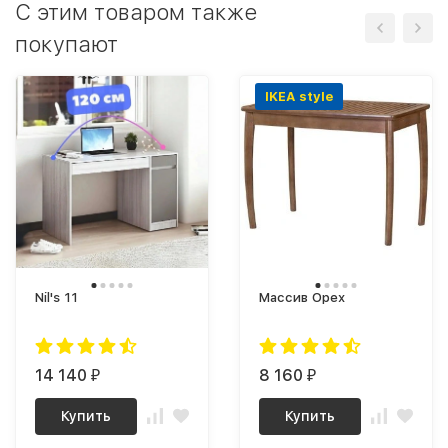
C этим товаром также
покупают
IKEA style
Nil's 11
Массив Орех
14 140
8 160
₽
₽
Купить
Купить