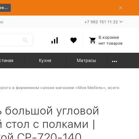
е...
ты
+7 982 151 11 22
В корзине
нет товаров
стиная
Кухня
Матрасы
дорого в фирменном салоне магазине «Моя Мебель», всего
 большой угловой
стол с полками |
ой СР-720-140,