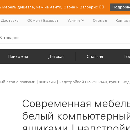
 мебель дешевле, чем на Авито, Озоне и Валберис 👉🏻
Подробне
/ Доставка
Обмен / Возврат
Услуги
Отзывы
Контак
Прихожая
Детская
Спальня
Го
й стол с полками | ящиками | надстройкой СР-720-140, купить не
Современная мебель
белый компьютерный 
ящиками | надстройк