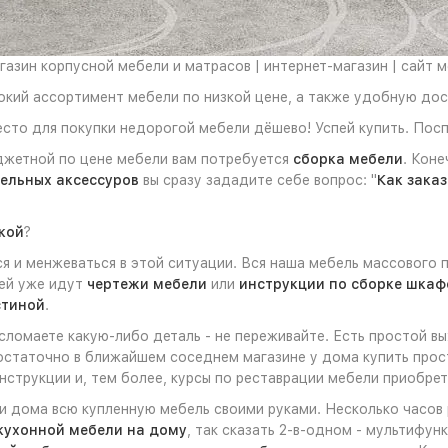
азин корпусной мебели и матрасов | интернет-магазин | сайт 
рокий ассортимент мебели по низкой цене, а также удобную до
есто для покупки недорогой мебели дёшево! Успей купить. Пос
джетной по цене мебели вам потребуется
сборка мебели
. Коне
ельных аксессуров
вы сразу зададите себе вопрос: "
Как зака
кой
?
 и менжеваться в этой ситуации. Вся наша мебель массового 
ней уже идут
чертежи мебели
или
инструкции по сборке шкаф
стиной
.
 сломаете какую-либо деталь - не переживайте. Есть простой в
достаточно в ближайшем соседнем магазине у дома купить прос
струкции и, тем более, курсы по реставрации мебели приобрет
ли дома всю купленную мебель своими руками. Несколько часов
кухонной мебели на дому
, так сказать 2-в-одном - мультифу