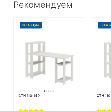
Рекомендуем
IKEA style
IKEA s
СТН 110-140
СТН 110