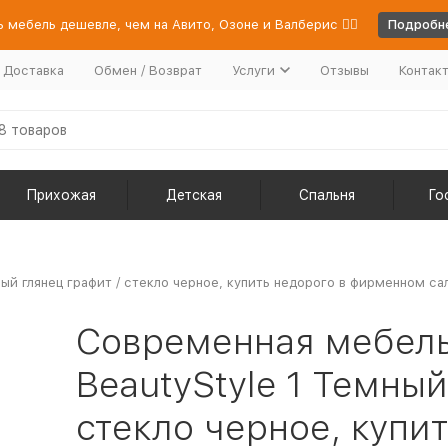
 мебель дешевле, чем на Авито, Озоне и Валберис 👉🏻
Подробне
/ Доставка
Обмен / Возврат
Услуги
Отзывы
Контак
Прихожая
Детская
Спальня
Го
й глянец графит / стекло черное, купить недорого в фирменном са
Современная мебель
BeautyStyle 1 Темный
стекло черное, купит