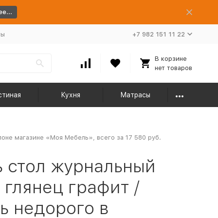
е...
ты
+7 982 151 11 22
В корзине
нет товаров
стиная
Кухня
Матрасы
лоне магазине «Моя Мебель», всего за 17 580 руб.
 стол журнальный
 глянец графит /
ь недорого в