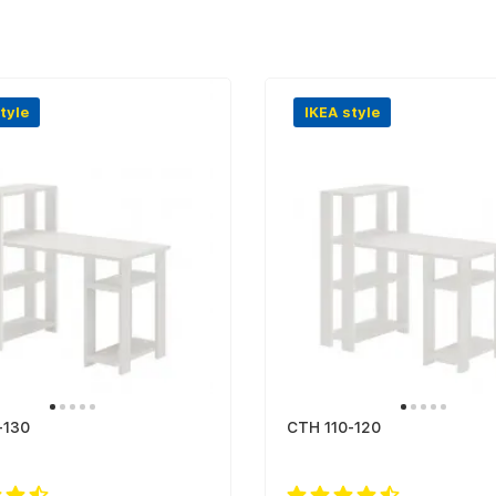
tyle
IKEA style
-130
СТН 110-120