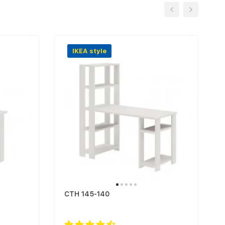
IKEA style
СТН 145-140