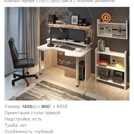
компьютерный стол с простым и стильным дизайном.
Размер:
1400
Ш х
900
Г
х 945В
Ориентация стола: прямой
Надстройка: есть
Тумба: нет
Особенность: глубокий