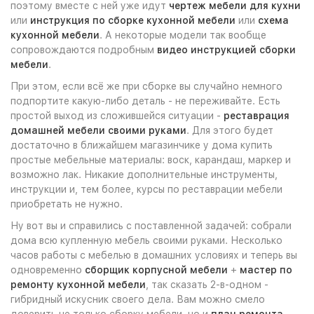
поэтому вместе с ней уже идут
чертеж мебели для кухни
или
инструкция по сборке кухонной мебели
или
схема
кухонной мебели
. А некоторые модели так вообще
сопровождаются подробным
видео инструкцией сборки
мебели
.
При этом, если всё же при сборке вы случайно немного
подпортите какую-либо деталь - не переживайте. Есть
простой выход из сложившейся ситуации -
реставрация
домашней мебели своими руками
. Для этого будет
достаточно в ближайшем магазинчике у дома купить
простые мебельные материалы: воск, карандаш, маркер и
возможно лак. Никакие дополнительные инструменты,
инструкции и, тем более, курсы по реставрации мебели
приобретать не нужно.
Ну вот вы и справились с поставленной задачей: собрали
дома всю купленную мебель своими руками. Несколько
часов работы с мебелью в домашних условиях и теперь вы
одновременно
сборщик корпусной мебели
+
мастер по
ремонту кухонной мебели
, так сказать 2-в-одном -
гибридный искусник своего дела. Вам можно смело
доверить не только сборку мебели, но и
план ремонта