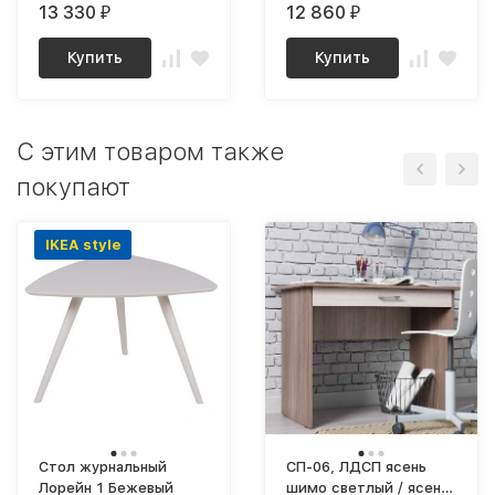
13 330
12 860
₽
₽
Купить
Купить
C этим товаром также
покупают
IKEA style
Стол журнальный
СП-06, ЛДСП ясень
Лорейн 1 Бежевый
шимо светлый / ясень