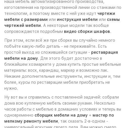
наша мебель автоматизированного производства,
изготовленная на производственной линии со станками по
технологии, а поэтому вместе с ней уже идут
чертежи
мебели с размерами
или
инструкция мебели
или
схемы
чертежей мебели
. А некоторые модели так вообще
сопровождаются подробным
видео сборки шкафов
.
При этом, если всё же при сборке вы случайно немного
побъёте какую-либо деталь - не переживайте. Есть
простой выход из сложившейся ситуации -
реставрация
мебели на дому
. Для этого будет достаточно в
ближайшем хозмаркете у дома купить простые мебельные
материалы: воск, карандаш, маркер и возможно лак.
Никакие дополнительные инструменты, инструкции и, тем
более, курсы по реставрации мебели приобретать не
нужно.
Ну вот вы и справились с поставленной задачей: собрали
дома всю купленную мебель своими руками. Несколько
часов работы с мебелью в домашних условиях и теперь вы
одновременно
сборщик мебели на дому
+
мастер по
мелкому ремонту мебели
, так сказать 2-в-одном -
универсальный искусник своего дела. Вам можно смело