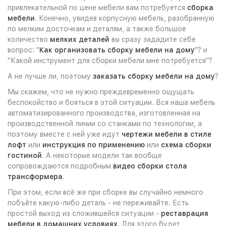
привлекательной по цене мебели вам потребуется
сборка
мебели
. Конечно, увидев корпусную мебель, разобранную
по мелким досточкам и деталям, а также большое
количество
мелких деталей
вы сразу зададите себе
вопрос: "
Как организовать сборку мебели на дому
"? и
"Какой инструмент для сборки мебели мне потребуется"?
А не лучше ли, поэтому
заказать сборку мебели на дому
?
Мы скажем, что не нужно преждевременно ощущать
беспокойство и бояться в этой ситуации. Вся наша мебель
автоматизированного производства, изготовленная на
производственной линии со станками по технологии, а
поэтому вместе с ней уже идут
чертежи мебели в стиле
лофт
или
инструкция по применению
или
схема сборки
гостиной
. А некоторые модели так вообще
сопровождаются подробным
видео сборки стола
трансформера
.
При этом, если всё же при сборке вы случайно немного
побъёте какую-либо деталь - не переживайте. Есть
простой выход из сложившейся ситуации -
реставрация
мебели в домашних условиях
. Для этого будет