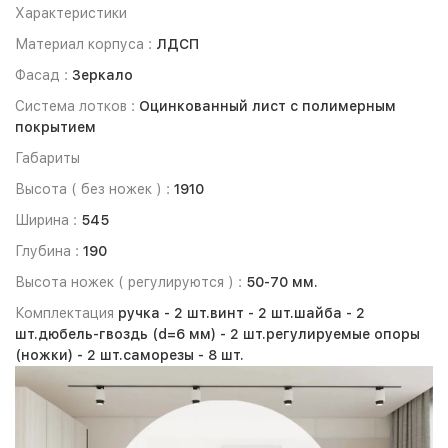
Характеристики
Материал корпуса :
ЛДСП
Фасад :
Зеркало
Система лотков :
Оцинкованный лист с полимерным
покрытием
Габариты
Высота ( без ножек ) :
1910
Ширина :
545
Глубина :
190
Высота ножек ( регулируются ) :
50-70 мм.
Комплектация
ручка -
2 шт.
винт -
2 шт.
шайба -
2
шт.
дюбель-гвоздь (d=6 мм) -
2 шт.
регулируемые опоры
(ножки) -
2 шт.
саморезы -
8 шт.