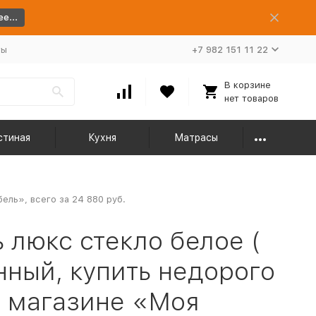
е...
ты
+7 982 151 11 22
В корзине
нет товаров
стиная
Кухня
Матрасы
ель», всего за 24 880 руб.
люкс стекло белое (
нный, купить недорого
 магазине «Моя