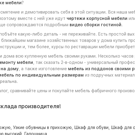
ке мебели
?
смятение и демотивировать себя в этой ситуации. Вся наша ме
 поэтому вместе с ней уже идут
чертежи корпусной мебели
ил
обще сопровождаются подробным
видео сборки гостиной
.
 побъёте какую-либо деталь - не переживайте. Есть простой вы
в ближайшем магазине хозяйственных товаров у дома купить про
струкции и, тем более, курсы по реставрации мебели приобрет
ли дома всю купленную мебель своими руками. Несколько часов
ремонту мебели
, так сказать 2-в-одном - универсальный профе
 на дому
, а также изготовление
мебель из поддонов своими 
мебель по индивидуальным размерам
из подручных материало
реальна.
алог, сравнивайте цены и покупайте мебель фабричного произво
склада производителя!
хожую
,
Узкие обувницы в прихожую
,
Шкаф для обуви
,
Шкаф для о
ую высокий
,
Галошница