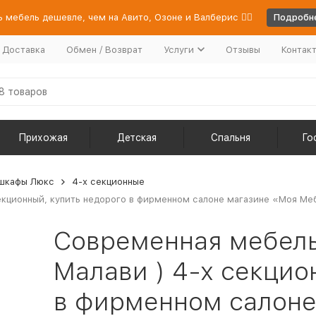
 мебель дешевле, чем на Авито, Озоне и Валберис 👉🏻
Подробне
/ Доставка
Обмен / Возврат
Услуги
Отзывы
Контак
Прихожая
Детская
Спальня
Го
шкафы Люкс
4-х секционные
екционный, купить недорого в фирменном салоне магазине «Моя Меб
Современная мебель 
Малави ) 4-х секцио
в фирменном салоне