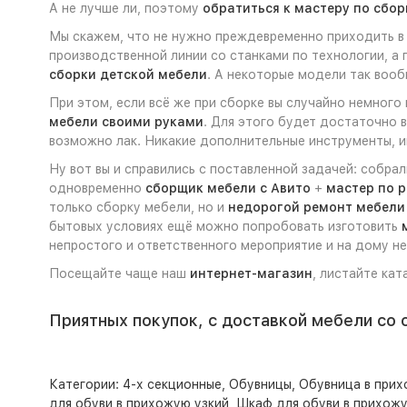
А не лучше ли, поэтому
обратиться к мастеру по сбор
Мы скажем, что не нужно преждевременно приходить в 
производственной линии со станками по технологии, а
сборки детской мебели
. А некоторые модели так во
При этом, если всё же при сборке вы случайно немного
мебели своими руками
. Для этого будет достаточно 
возможно лак. Никакие дополнительные инструменты, ин
Ну вот вы и справились с поставленной задачей: собра
одновременно
сборщик мебели с Авито
+
мастер по 
только сборку мебели, но и
недорогой ремонт мебели
бытовых условиях ещё можно попробовать изготовить
непростого и ответственного мероприятие и на дому не
Посещайте чаще наш
интернет-магазин
, листайте кат
Приятных покупок, с доставкой мебели со 
Категории:
4-х секционные
,
Обувницы
,
Обувница в при
для обуви в прихожую узкий
,
Шкаф для обуви в прихож