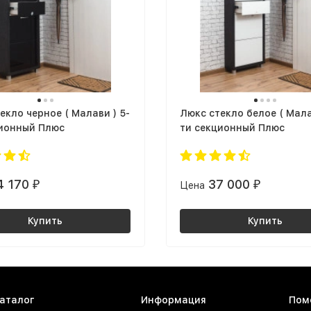
екло черное ( Малави ) 5-
Люкс стекло белое ( Мала
ционный Плюс
ти секционный Плюс
4 170
37 000
₽
Цена
₽
Купить
Купить
аталог
Информация
Пом