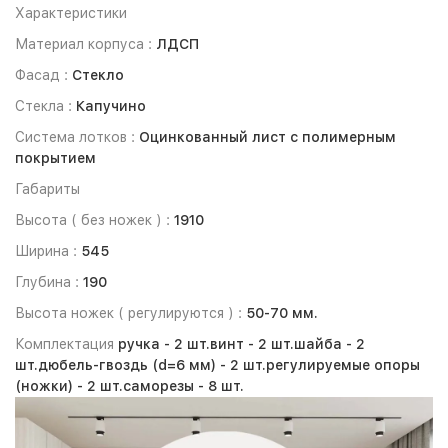
Характеристики
Материал корпуса :
ЛДСП
Фасад :
Стекло
Стекла :
Капучино
Система лотков :
Оцинкованный лист с полимерным
покрытием
Габариты
Высота ( без ножек ) :
1910
Ширина :
545
Глубина :
190
Высота ножек ( регулируются ) :
50-70 мм.
Комплектация
ручка -
2 шт.
винт -
2 шт.
шайба -
2
шт.
дюбель-гвоздь (d=6 мм) -
2 шт.
регулируемые опоры
(ножки) -
2 шт.
саморезы -
8 шт.