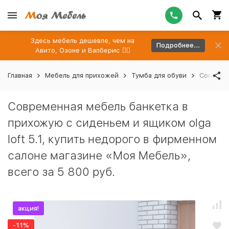
Здесь мебель дешевле, чем на
Подробнее...
Авито, Озоне и Валберис 👉🏻
Главная
Мебель для прихожей
Тумба для обуви
Современ
Современная мебель банкетка в
прихожую с сиденьем и ящиком olga
loft 5.1, купить недорого в фирменном
салоне магазине «Моя Мебель»,
всего за 5 800 руб.
акция!
-11%