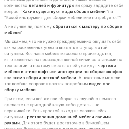
количество
деталей и фурнитуры
вы сразу зададите себе
вопрос: "
Какие существуют виды сборки мебели
"? и
"Какой инструмент для сборки мебели мне потребуется"?
А не лучше ли, поэтому
обратиться к мастеру по сборке
мебели
?
Мы скажем, что не нужно преждевременно ощущать себя
как на раскалённых углях и впадать в ступор в этой
ситуации. Вся наша мебель массового производства,
изготовленная на производственной линии со станками по
технологии, а поэтому вместе с ней уже идут
чертежи
мебели в стиле лофт
или
инструкции по сборке шкафов
или
схема сборки детской мебели
. А некоторые модели
так вообще сопровождаются подробным
видео про
сборку мебели
.
При этом, если всё же при сборке вы случайно немного
сделаете не пригодной какую-либо деталь - не
переживайте. Есть простой выход из сложившейся
ситуации -
реставрация домашней мебели своими
руками
. Для этого будет достаточно в ближайшем
магазине бытовых товаров у дома купить простые