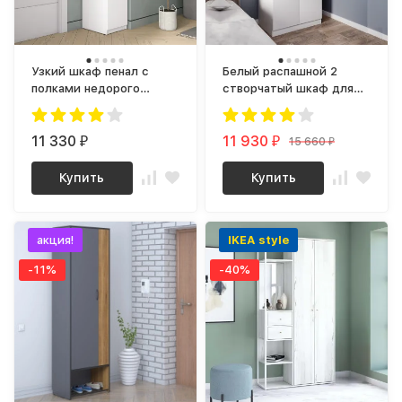
Узкий шкаф пенал с
Белый распашной 2
полками недорого
створчатый шкаф для
ШР-01 СИТИ ЛДСП
одежды со штангой МШ
Белый
800.1 (МП/3) МС мори
11 330
11 930
15 660
₽
₽
₽
Купить
Купить
акция!
IKEA style
-11%
-40%