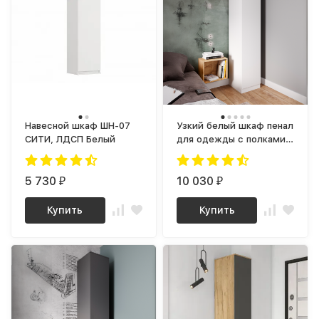
Навесной шкаф ШН-07
Узкий белый шкаф пенал
СИТИ, ЛДСП Белый
для одежды с полками в
прихожую или на кухню
МШ 400.1 (МП/3) МС
5 730
мори
10 030
₽
₽
Купить
Купить