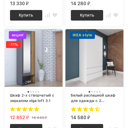
белый / сонома
13 330
золотой
14 280
₽
₽
Купить
Купить
акция!
IKEA style
-11%
Шкаф 2-х створчатый с
Белый распашной шкаф
зеркалом olga loft 3.1
для одежды с 2
ящиками как IKEA
SMASTAD / PLATSA МШ
12 852
900.1 (МП/3) МС мори
14 580
14 440
₽
₽
₽