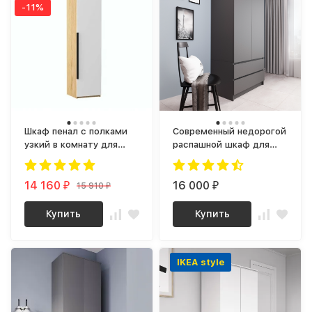
-11%
Шкаф пенал с полками
Современный недорогой
узкий в комнату для
распашной шкаф для
одежды с ящиками
одежды с полками и 2
stefa 6 (белый / дуб
ящиками Графит МШ
крафт золотой)
14 160
900.1 (МП) МС мори
16 000
15 910
₽
₽
₽
Купить
Купить
IKEA style