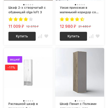
Шкаф 2-х створчатый с
Узкая прихожая в
обувницей olga loft 3
маленький коридор со
Шкафом, Полками,
Ящиком и Зеркалом в
11 009
стиле лофт металл
12 980
12 370
21 480
₽
₽
₽
₽
bergen 5 (винтерберг)
Купить
Купить
хит!
акция!
-11%
Распашной шкаф в
Шкаф Пенал с Полками