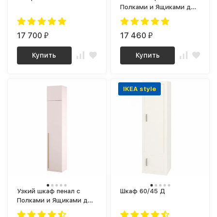
Полками и Ящиками для
одежды прихожую,
комнату, гостиную,
17 700
спальню niko 6 (кашемир
17 460
₽
₽
/ черный)
Купить
Купить
IKEA style
Узкий шкаф пенал с
Шкаф 60/45 Д
Полками и Ящиками для
одежды прихожую,