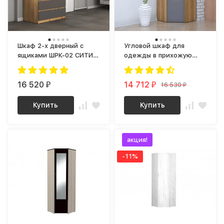
Шкаф 2-х дверный с
Угловой шкаф для
ящиками ШРК-02 СИТИ
одежды в прихожую
ЛДСП Графит / дуб
olga loft 9.1
Крафт золотой
16 520
14 712
16 530
₽
₽
₽
Купить
Купить
акция!
-11%