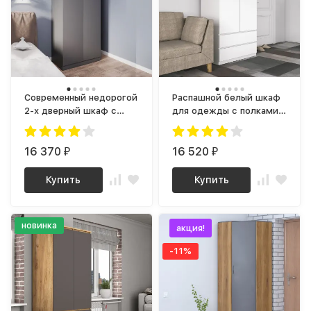
Современный недорогой
Распашной белый шкаф
2-х дверный шкаф с
для одежды с полками
полкой и штангой в
и ящиками Недорогой
коридор или спальню
ШРК-02 СИТИ ЛДСП
Графит МШ 800.1 (МП)
16 370
16 520
₽
₽
МС мори
Купить
Купить
новинка
акция!
-11%