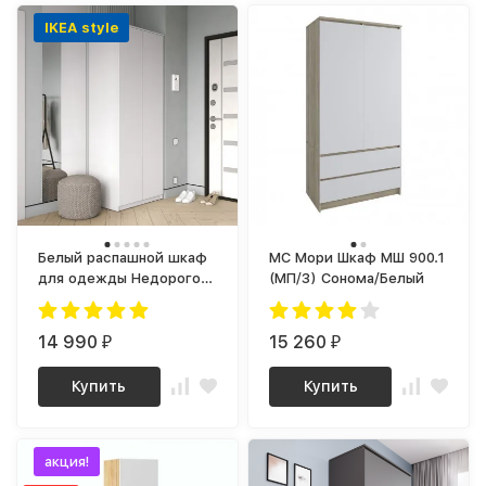
IKEA style
Белый распашной шкаф
МС Мори Шкаф МШ 900.1
для одежды Недорогой
(МП/3) Сонома/Белый
ШР-2/1 СИТИ ЛДСП
14 990
15 260
₽
₽
Купить
Купить
акция!