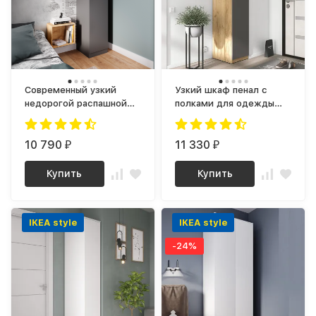
Современный узкий
Узкий шкаф пенал с
недорогой распашной
полками для одежды
шкаф пенал для одежды
ШР-01 СИТИ ЛДСП
с полками Графит МШ
серый графит / дуб
400.1 (МП) МС мори
10 790
крафт золотой
11 330
₽
₽
Купить
Купить
IKEA style
IKEA style
-24%