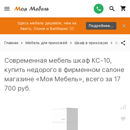
Здесь мебель дешевле, чем на
Подробнее...
Авито, Озоне и Валберис 👉🏻
Главная
Мебель для прихожей
Шкаф в прихожую
Совреме
Современная мебель шкаф КС-10,
купить недорого в фирменном салоне
магазине «Моя Мебель», всего за 17
700 руб.