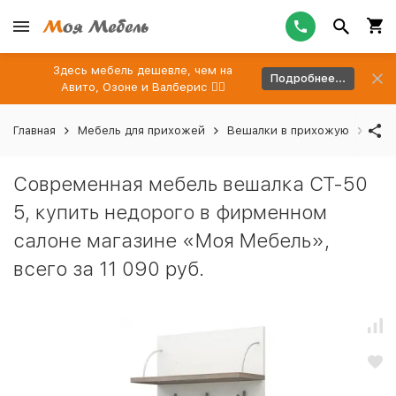
Здесь мебель дешевле, чем на
Подробнее...
Авито, Озоне и Валберис 👉🏻
Главная
Мебель для прихожей
Вешалки в прихожую
Сов
Современная мебель вешалка СТ-50
5, купить недорого в фирменном
салоне магазине «Моя Мебель»,
всего за 11 090 руб.