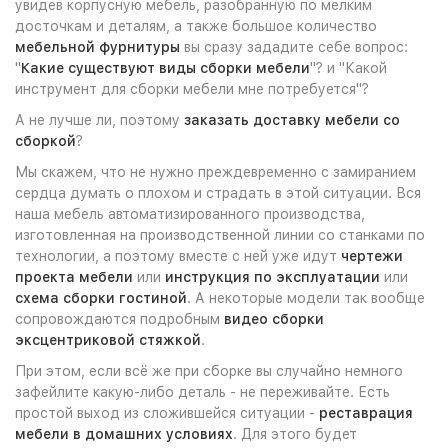
увидев корпусную мебель, разобранную по мелким
досточкам и деталям, а также большое количество
мебельной фурнитуры
вы сразу зададите себе вопрос:
"
Какие существуют виды сборки мебели
"? и "Какой
инструмент для сборки мебели мне потребуется"?
А не лучше ли, поэтому
заказать доставку мебели со
сборкой
?
Мы скажем, что не нужно преждевременно с замиранием
сердца думать о плохом и страдать в этой ситуации. Вся
наша мебель автоматизированного производства,
изготовленная на производственной линии со станками по
технологии, а поэтому вместе с ней уже идут
чертежи
проекта мебели
или
инструкция по эксплуатации
или
схема сборки гостиной
. А некоторые модели так вообще
сопровождаются подробным
видео сборки
эксцентриковой стяжкой
.
При этом, если всё же при сборке вы случайно немного
зафейлите какую-либо деталь - не переживайте. Есть
простой выход из сложившейся ситуации -
реставрация
мебели в домашних условиях
. Для этого будет