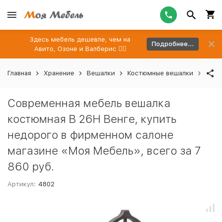
Здесь мебель дешевле, чем на
Подробнее...
Авито, Озоне и Валберис 👉🏻
Главная
Хранение
Вешалки
Костюмные вешалки
Совр
Современная мебель вешалка
костюмная В 26Н Венге, купить
недорого в фирменном салоне
магазине «Моя Мебель», всего за 7
860 руб.
Артикул:
4802