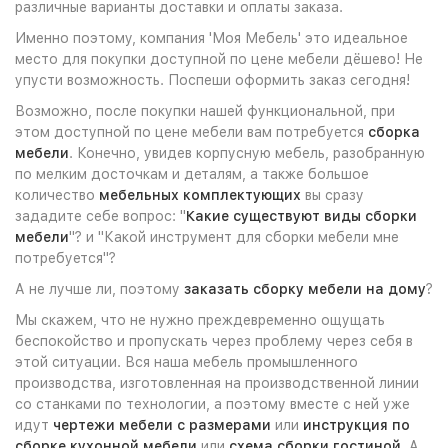
различные варианты доставки и оплаты заказа.
Именно поэтому, компания 'Моя Мебель' это идеальное
место для покупки доступной по цене мебели дёшево! Не
упусти возможность. Поспеши оформить заказ сегодня!
Возможно, после покупки нашей функциональной, при
этом доступной по цене мебели вам потребуется
сборка
мебели
. Конечно, увидев корпусную мебель, разобранную
по мелким досточкам и деталям, а также большое
количество
мебельных комплектующих
вы сразу
зададите себе вопрос: "
Какие существуют виды сборки
мебели
"? и "Какой инструмент для сборки мебели мне
потребуется"?
А не лучше ли, поэтому
заказать сборку мебели на дому
?
Мы скажем, что не нужно преждевременно ощущать
беспокойство и пропускать через проблему через себя в
этой ситуации. Вся наша мебель промышленного
производства, изготовленная на производственной линии
со станками по технологии, а поэтому вместе с ней уже
идут
чертежи мебели с размерами
или
инструкция по
сборке кухонной мебели
или
схема сборки гостиной
. А