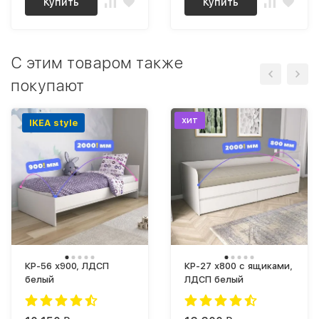
Купить
Купить
C этим товаром также
покупают
хит
IKEA style
КР-56 х900, ЛДСП
КР-27 х800 с ящиками,
белый
ЛДСП белый