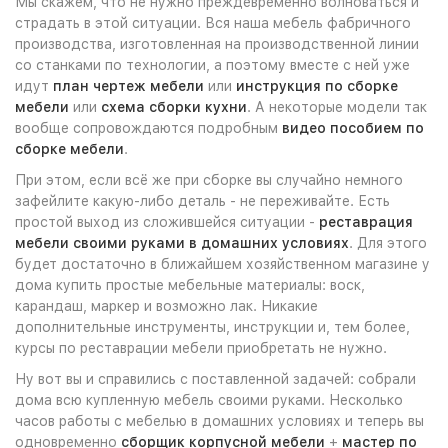
Мы скажем, что не нужно преждевременно волноваться и
страдать в этой ситуации. Вся наша мебель фабричного
производства, изготовленная на производственной линии
со станками по технологии, а поэтому вместе с ней уже
идут
план чертеж мебели
или
инструкция по сборке
мебели
или
схема сборки кухни
. А некоторые модели так
вообще сопровождаются подробным
видео пособием по
сборке мебели
.
При этом, если всё же при сборке вы случайно немного
зафейлите какую-либо деталь - не переживайте. Есть
простой выход из сложившейся ситуации -
реставрация
мебели своими руками в домашних условиях
. Для этого
будет достаточно в ближайшем хозяйственном магазине у
дома купить простые мебельные материалы: воск,
карандаш, маркер и возможно лак. Никакие
дополнительные инструменты, инструкции и, тем более,
курсы по реставрации мебели приобретать не нужно.
Ну вот вы и справились с поставленной задачей: собрали
дома всю купленную мебель своими руками. Несколько
часов работы с мебелью в домашних условиях и теперь вы
одновременно
сборщик корпусной мебели
+
мастер по