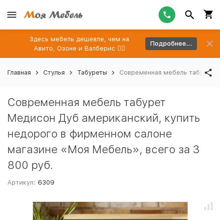
Здесь мебель дешевле, чем на
Подробнее...
Авито, Озоне и Валберис 👉🏻
Главная
Стулья
Табуреты
Современная мебель табурет М
Современная мебель табурет
Медисон Дуб американский, купить
недорого в фирменном салоне
магазине «Моя Мебель», всего за 3
800 руб.
Артикул:
6309