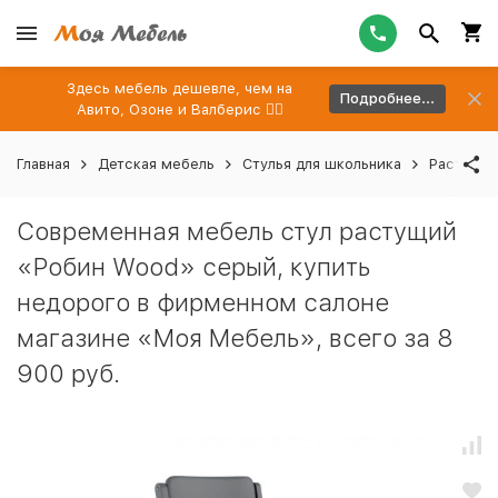
Здесь мебель дешевле, чем на
Подробнее...
Авито, Озоне и Валберис 👉🏻
Главная
Детская мебель
Стулья для школьника
Растущие
Современная мебель стул растущий
«Робин Wood» серый, купить
недорого в фирменном салоне
магазине «Моя Мебель», всего за 8
900 руб.