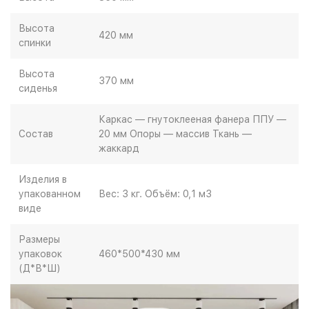
Высота
420 мм
спинки
Высота
370 мм
сиденья
Каркас — гнутоклееная фанера ППУ —
Состав
20 мм Опоры — массив Ткань —
жаккард
Изделия в
упакованном
Вес: 3 кг. Объём: 0,1 м3
виде
Размеры
упаковок
460*500*430 мм
(Д*В*Ш)