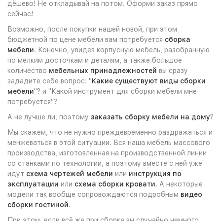
дёшево! Не откладывай на потом. Оформи заказ прямо
сейчас!
Возможно, после покупки нашей новой, при этом
бюджетной по цене мебели вам потребуется
сборка
мебели
. Конечно, увидев корпусную мебель, разобранную
по мелким досточкам и деталям, а также большое
количество
мебельных принадлежностей
вы сразу
зададите себе вопрос: "
Какие существуют виды сборки
мебели
"? и "Какой инструмент для сборки мебели мне
потребуется"?
А не лучше ли, поэтому
заказать сборку мебели на дому
?
Мы скажем, что не нужно преждевременно раздражаться и
менжеваться в этой ситуации. Вся наша мебель массового
производства, изготовленная на производственной линии
со станками по технологии, а поэтому вместе с ней уже
идут
схема чертежей мебели
или
инструкция по
эксплуатации
или
схема сборки кровати
. А некоторые
модели так вообще сопровождаются подробным
видео
сборки гостиной
.
При этом, если всё же при сборке вы случайно немного