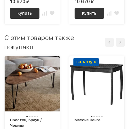
10 670
10 670
₽
₽
Купить
Купить
C этим товаром также
покупают
IKEA style
Престон, Браун /
Массив Венге
Черный