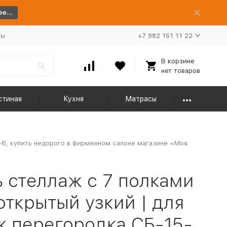
е...
ты
+7 982 151 11 22
В корзине
нет товаров
стиная
Кухня
Матрасы
-6, купить недорого в фирменном салоне магазине «Моя
 стеллаж с 7 полками
открытый узкий | для
ж перегородка СБ-15-