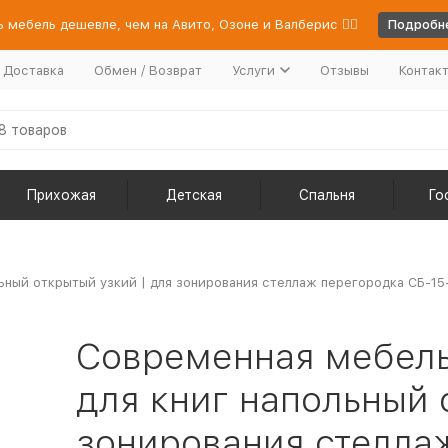
 мебель дешевле, чем на Авито, Озоне и Валберис 👉🏻
Подробне
/ Доставка
Обмен / Возврат
Услуги
Отзывы
Контак
Прихожая
Детская
Спальня
Го
ьный открытый узкий | для зонирования стеллаж перегородка СБ-15
Современная мебель
для книг напольный 
зонирования стелла