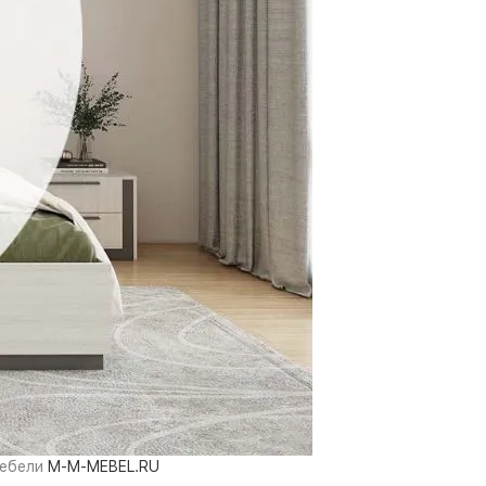
мебели
M-M-MEBEL.RU