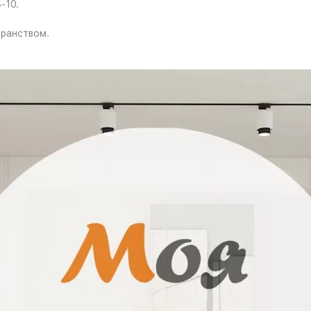
-10.
ранством.