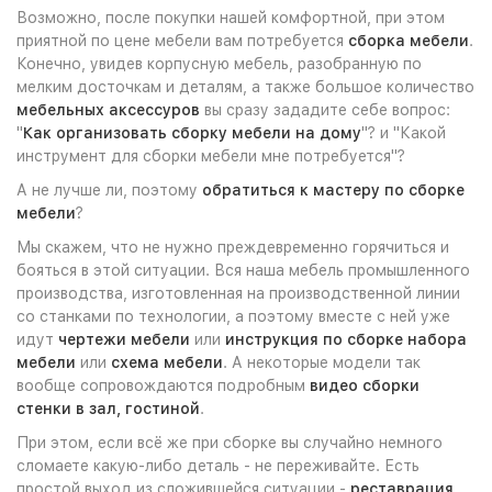
Возможно, после покупки нашей комфортной, при этом
приятной по цене мебели вам потребуется
сборка мебели
.
Конечно, увидев корпусную мебель, разобранную по
мелким досточкам и деталям, а также большое количество
мебельных аксессуров
вы сразу зададите себе вопрос:
"
Как организовать сборку мебели на дому
"? и "Какой
инструмент для сборки мебели мне потребуется"?
А не лучше ли, поэтому
обратиться к мастеру по сборке
мебели
?
Мы скажем, что не нужно преждевременно горячиться и
бояться в этой ситуации. Вся наша мебель промышленного
производства, изготовленная на производственной линии
со станками по технологии, а поэтому вместе с ней уже
идут
чертежи мебели
или
инструкция по сборке набора
мебели
или
схема мебели
. А некоторые модели так
вообще сопровождаются подробным
видео сборки
стенки в зал, гостиной
.
При этом, если всё же при сборке вы случайно немного
сломаете какую-либо деталь - не переживайте. Есть
простой выход из сложившейся ситуации -
реставрация