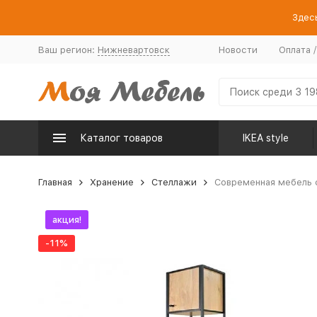
Здесь
Ваш регион:
Нижневартовск
Новости
Оплата 
Каталог товаров
IKEA style
Главная
Хранение
Стеллажи
Современная мебель с
акция!
-11%