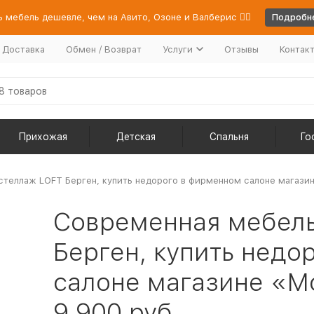
 мебель дешевле, чем на Авито, Озоне и Валберис 👉🏻
Подробне
/ Доставка
Обмен / Возврат
Услуги
Отзывы
Контак
Прихожая
Детская
Спальня
Го
теллаж LOFT Берген, купить недорого в фирменном салоне магазин
Современная мебель
Берген, купить недо
салоне магазине «Мо
9 900 руб.