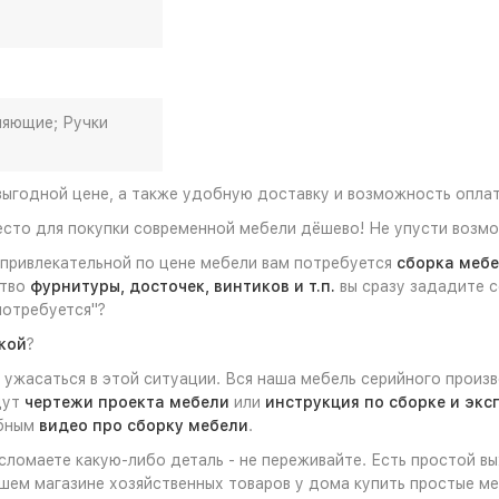
ляющие; Ручки
выгодной цене, а также удобную доставку и возможность опла
есто для покупки современной мебели дёшево! Не упусти возмо
привлекательной по цене мебели вам потребуется
сборка меб
ство
фурнитуры, досточек, винтиков и т.п.
вы сразу зададите с
потребуется"?
кой
?
ужасаться в этой ситуации. Вся наша мебель серийного произв
дут
чертежи проекта мебели
или
инструкция по сборке и эк
обным
видео про сборку мебели
.
 сломаете какую-либо деталь - не переживайте. Есть простой в
шем магазине хозяйственных товаров у дома купить простые ме