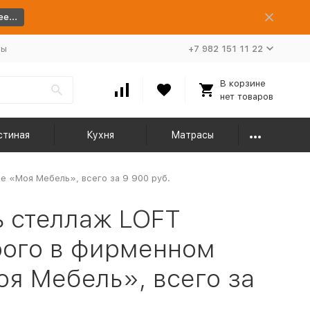
е...
ты
+7 982 151 11 22
В корзине
нет товаров
стиная
Кухня
Матрасы
е «Моя Мебель», всего за 9 900 руб.
 стеллаж LOFT
рого в фирменном
я Мебель», всего за