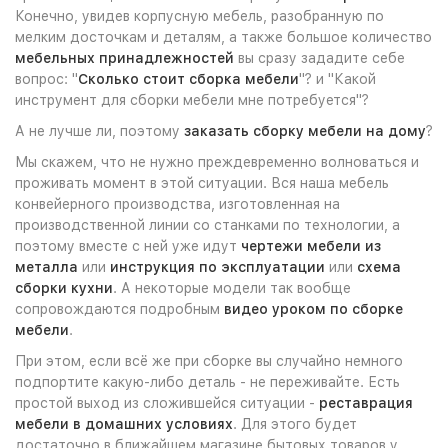
Конечно, увидев корпусную мебель, разобранную по
мелким досточкам и деталям, а также большое количество
мебельных принадлежностей
вы сразу зададите себе
вопрос: "
Сколько стоит сборка мебели
"? и "Какой
инструмент для сборки мебели мне потребуется"?
А не лучше ли, поэтому
заказать сборку мебели на дому
?
Мы скажем, что не нужно преждевременно волноваться и
проживать момент в этой ситуации. Вся наша мебель
конвейерного производства, изготовленная на
производственной линии со станками по технологии, а
поэтому вместе с ней уже идут
чертежи мебели из
металла
или
инструкция по эксплуатации
или
схема
сборки кухни
. А некоторые модели так вообще
сопровождаются подробным
видео уроком по сборке
мебели
.
При этом, если всё же при сборке вы случайно немного
подпортите какую-либо деталь - не переживайте. Есть
простой выход из сложившейся ситуации -
реставрация
мебели в домашних условиях
. Для этого будет
достаточно в ближайшем магазине бытовых товаров у