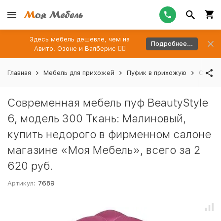
Здесь мебель дешевле, чем на
Подробнее...
Авито, Озоне и Валберис 👉🏻
Главная
Мебель для прихожей
Пуфик в прихожую
Соврем
Современная мебель пуф BeautyStyle
6, модель 300 Ткань: Малиновый,
купить недорого в фирменном салоне
магазине «Моя Мебель», всего за 2
620 руб.
Артикул:
7689