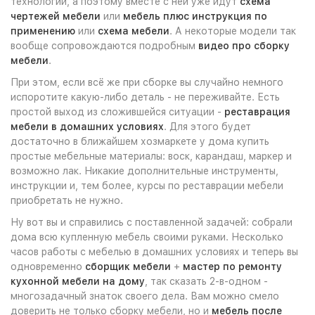
технологии, а поэтому вместе с ней уже идут
схема
чертежей мебели
или
мебель плюс инструкция по
применению
или
схема мебели
. А некоторые модели так
вообще сопровождаются подробным
видео про сборку
мебели
.
При этом, если всё же при сборке вы случайно немного
испоротите какую-либо деталь - не переживайте. Есть
простой выход из сложившейся ситуации -
реставрация
мебели в домашних условиях
. Для этого будет
достаточно в ближайшем хозмаркете у дома купить
простые мебельные материалы: воск, карандаш, маркер и
возможно лак. Никакие дополнительные инструменты,
инструкции и, тем более, курсы по реставрации мебели
приобретать не нужно.
Ну вот вы и справились с поставленной задачей: собрали
дома всю купленную мебель своими руками. Несколько
часов работы с мебелью в домашних условиях и теперь вы
одновременно
сборщик мебели
+
мастер по ремонту
кухонной мебели на дому
, так сказать 2-в-одном -
многозадачный знаток своего дела. Вам можно смело
доверить не только сборку мебели, но и
мебель после