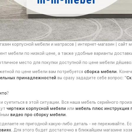
азин корпусной мебели и матрасов | интернет-магазин | сайт 
нт мебели по низкой цене, а также удобные варианты доставки
тличное место для покупки доступной по цене мебели дёшево!
жетной по цене мебели вам потребуется
сборка мебели
. Коне
ельных принадлежностей
вы сразу зададите себе вопрос: "
Ск
ито
?
 суетиться в этой ситуации. Вся наша мебель серийного произ
дут
чертежи корпусной мебели
или
мебель плюс инструкция 
обным
видео про сборку мебели
.
 сделаете не пригодной какую-либо деталь - не переживайте. Е
овиях
. Для этого будет достаточно в ближайшем магазине хоз