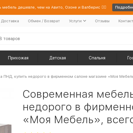
 мебель дешевле, чем на Авито, Озоне и Валберис 👉🏻
Подробне
/ Доставка
Обмен / Возврат
Услуги
Отзывы
Контак
Прихожая
Детская
Спальня
Го
а ПНД, купить недорого в фирменном салоне магазине «Моя Мебель»
Современная мебель
недорого в фирменн
«Моя Мебель», всего 