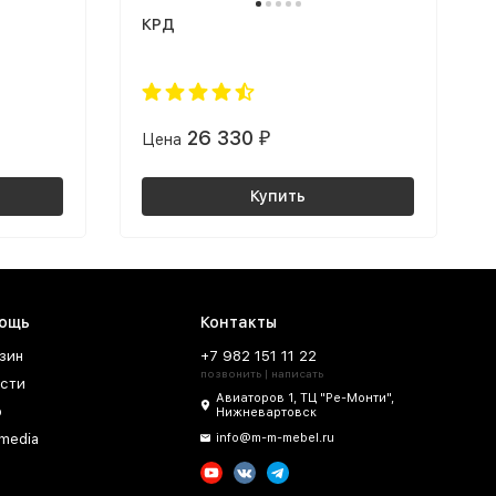
КРД
26 330
Цена
₽
Купить
ощь
Контакты
зин
+7 982 151 11 22
позвонить | написать
сти
Авиаторов 1, ТЦ "Ре-Монти",
о
Нижневартовск
imedia
info@m-m-mebel.ru