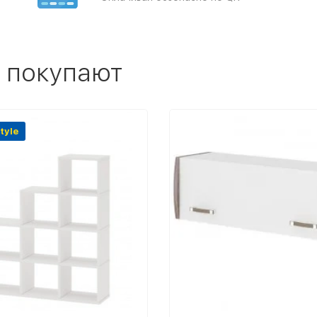
 покупают
tyle