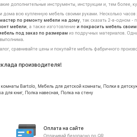
какие дополнительные инструменты, инструкции и, тем более, к
ли дома всю купленную мебель своими руками. Несколько часов
мастер по ремонту мебели на дому
, так сказать 2-в-одном -
монт мебели
, а также изготовление
и покрасить мебель своим
мебель под заказ по размерам
из подручных материалов. Одна
евыполнима.
талог, сравнивайте цены и покупайте мебель фабричного произв
склада производителя!
 комнаты Bartolo
,
Мебель для детской комнаты
,
Полки в детску
а для книг
,
Полка навесная
,
Полка на стену
Оплата на сайте
Оплачивай безопасно по QR