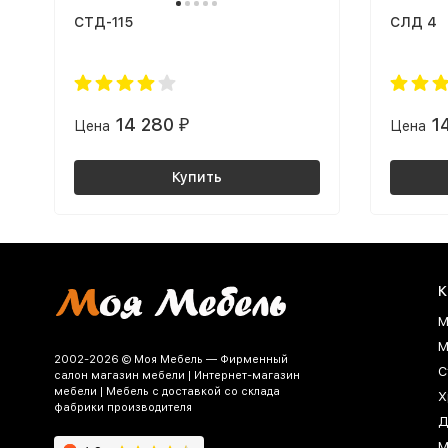
СТД-115
СЛД 4
14 280
1
Цена
₽
Цена
Купить
К
М
М
2002-2026 © Моя Мебель — Фирменный
С
салон магазин мебели | Интернет-магазин
мебели | Мебель с доставкой со склада
Х
фабрики производителя
Д
М