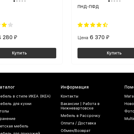
ПНД-ПФД
4 280
6 370
₽
Цена
₽
Купить
Купить
аталог
Информация
Пом
ебель в стиле ИКЕА (IKEA)
Контакты
Мага
ебель для кухни
Вакансии | Работа в
Ново
Нижневартовске
толы
Фот
Мебель в Рассрочку
ранение
Mult
Оплата / Доставка
етская мебель
Обмен/Возврат
ебель для прихожей