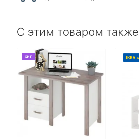
C этим товаром также
хит
IKEA s