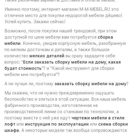
также различные варианты доставки и оплаты заказа.
Именно поэтому, интернет-магазин M-M-MEBEL.RU это
отличное место для покупки недорогой мебели дёшево!
Успей купить. Закажи сейчас!
Возможно, после покупки нашей трендовой, при этом
доступной по цене мебели вам потребуется
сборка
мебели
. Конечно, увидев корпусную мебель, разобранную
по мелким досточкам и деталям, а также большое
количество
мелких деталей
вы сразу зададите себе
вопрос: "
Если заказать сборку мебели на дому, какая
будет стоимость
"? и "Какой инструмент для сборки
мебели мне потребуется"?
А не лучше ли, поэтому
заказать сборку мебели на дому
?
Мы скажем, что не нужно преждевременно ощущать
беспокойство и злиться в этой ситуации. Вся наша мебель
фабричного производства, изготовленная на
производственной линии со станками по технологии, а
поэтому вместе с ней уже идут
чертежи мебели в стиле
лофт
или
инструкция по эксплуатации
или
схема сборки
шкафа
. А некоторые модели так вообще сопровождаются