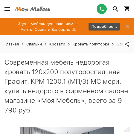
Здесь мебель дешевле, чем на
Подробнее...
Авито, Озоне и Валберис 👉🏻
Главная
Спальни
Кровати
Кровать полуторка
Современ
Современная мебель недорогая
кровать 120х200 полутороспальная
Графит, КРМ 1200.1 (МП/3) МС мори,
купить недорого в фирменном салоне
магазине «Моя Мебель», всего за 9
790 руб.