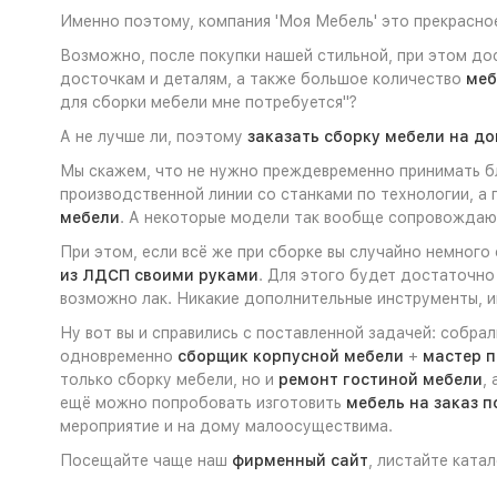
Именно поэтому, компания 'Моя Мебель' это прекрасно
Возможно, после покупки нашей стильной, при этом до
досточкам и деталям, а также большое количество
меб
для сборки мебели мне потребуется"?
А не лучше ли, поэтому
заказать сборку мебели на д
Мы скажем, что не нужно преждевременно принимать бл
производственной линии со станками по технологии, а
мебели
. А некоторые модели так вообще сопровожда
При этом, если всё же при сборке вы случайно немного
из ЛДСП своими руками
. Для этого будет достаточно
возможно лак. Никакие дополнительные инструменты, ин
Ну вот вы и справились с поставленной задачей: собра
одновременно
сборщик корпусной мебели
+
мастер п
только сборку мебели, но и
ремонт гостиной мебели
,
ещё можно попробовать изготовить
мебель на заказ 
мероприятие и на дому малоосуществима.
Посещайте чаще наш
фирменный сайт
, листайте ката