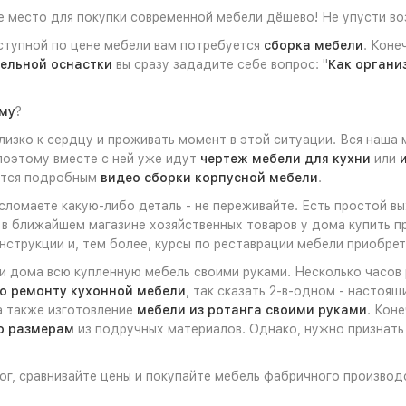
е место для покупки современной мебели дёшево! Не упусти во
ступной по цене мебели вам потребуется
сборка мебели
. Коне
ельной оснастки
вы сразу зададите себе вопрос: "
Как органи
ому
?
изко к сердцу и проживать момент в этой ситуации. Вся наша 
 поэтому вместе с ней уже идут
чертеж мебели для кухни
или
ются подробным
видео сборки корпусной мебели
.
 сломаете какую-либо деталь - не переживайте. Есть простой в
 в ближайшем магазине хозяйственных товаров у дома купить п
струкции и, тем более, курсы по реставрации мебели приобрет
ли дома всю купленную мебель своими руками. Несколько часов
о ремонту кухонной мебели
, так сказать 2-в-одном - настоя
 а также изготовление
мебели из ротанга своими руками
. Кон
по размерам
из подручных материалов. Однако, нужно признать 
лог, сравнивайте цены и покупайте мебель фабричного производ