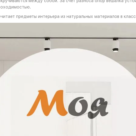
скручиваются между собой. За счет разноса опор вешалка усто
проходимостью.
читает предметы интерьера из натуральных материалов в класс