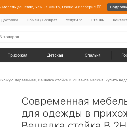
 мебель дешевле, чем на Авито, Озоне и Валберис 👉🏻
Подробне
/ Доставка
Обмен / Возврат
Услуги
Отзывы
Контак
Прихожая
Детская
Спальня
Го
ихожую деревянная, Вешалка стойка В 2Н венге массив, купить не
Современная мебель
для одежды в прихо
Вешалка стойка В 2Н