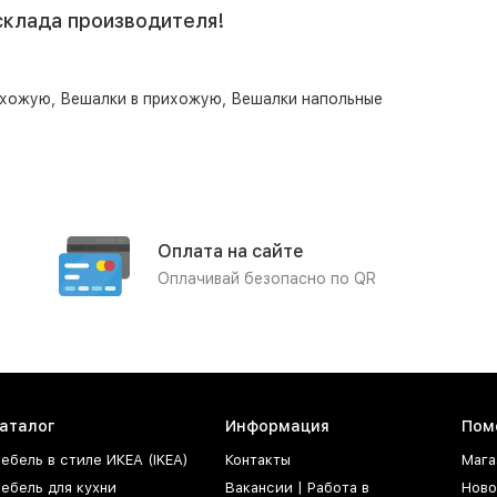
склада производителя!
ихожую
,
Вешалки в прихожую
,
Вешалки напольные
Оплата на сайте
Оплачивай безопасно по QR
аталог
Информация
Пом
ебель в стиле ИКЕА (IKEA)
Контакты
Мага
ебель для кухни
Вакансии | Работа в
Ново