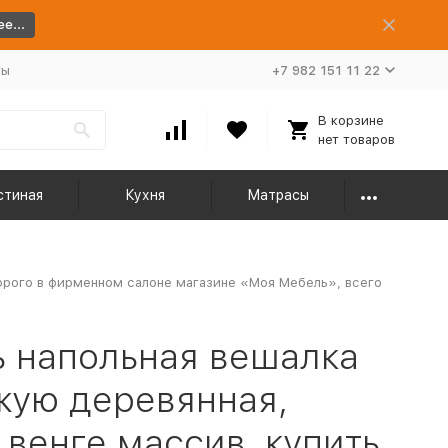
е...
ты
+7 982 151 11 22
В корзине
нет товаров
стиная
Кухня
Матрасы
дорого в фирменном салоне магазине «Моя Мебель», всего
 напольная вешалка
жую деревянная,
 венге массив, купить