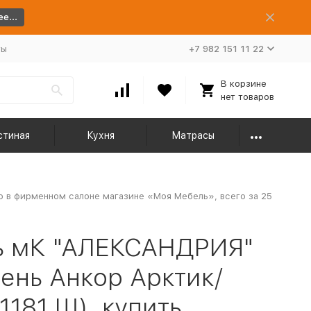
е...
ты
+7 982 151 11 22
В корзине
нет товаров
стиная
Кухня
Матрасы
о в фирменном салоне магазине «Моя Мебель», всего за 25
ь мК "АЛЕКСАНДРИЯ"
ень Анкор Арктик/
1181 Ш), купить