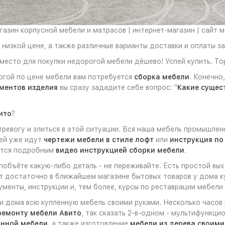
азин корпусной мебели и матрасов | интернет-магазин | сайт 
низкой цене, а также различные варианты доставки и оплаты за
место для покупки недорогой мебели дёшево! Успей купить. Тор
огой по цене мебели вам потребуется
сборка мебели
. Конечно
ментов изделия
вы сразу зададите себе вопрос: "
Какие сущес
ито
?
ревогу и злиться в этой ситуации. Вся наша мебель промышлен
ней уже идут
чертежи мебели в стиле лофт
или
инструкция по
ются подробным
видео инструкцией сборки мебели
.
 побъёте какую-либо деталь - не переживайте. Есть простой вы
ет достаточно в ближайшем магазине бытовых товаров у дома к
менты, инструкции и, тем более, курсы по реставрации мебели
ли дома всю купленную мебель своими руками. Несколько часов
ремонту мебели Авито
, так сказать 2-в-одном - мультифункц
янной мебели
, а также изготовление
мебели из дерева своими