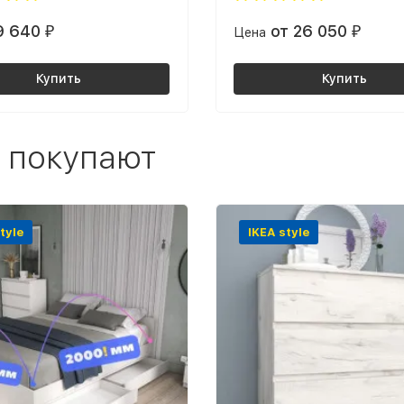
9 640
от 26 050
₽
Цена
₽
Купить
Купить
 покупают
tyle
IKEA style