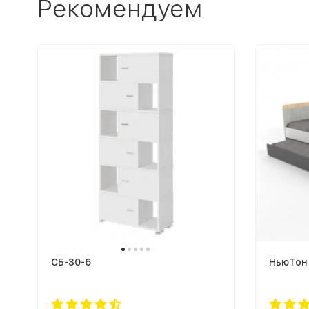
Рекомендуем
СБ-30-6
НьюТон