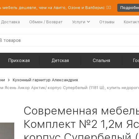
 мебель дешевле, чем на Авито, Озоне и Валберис 👉🏻
Подробне
/ Доставка
Обмен / Возврат
Услуги
Отзывы
Контак
Прихожая
Детская
Спальня
Го
хни
Кухонный гарнитур Александрия
 Ясень Анкор Арктик/ корпус Супербелый (1181 Ш), купить недорог
Современная мебел
Комплект №2 1,2м Яс
корпус Супербелый (