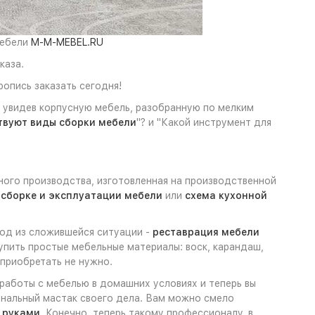
мебели
M-M-MEBEL.RU
каза.
опись заказать сегодня!
, увидев корпусную мебель, разобранную по мелким
твуют виды сборки мебели
"? и "Какой инструмент для
ного производства, изготовленная на производственной
 сборке и эксплуатации мебели
или
схема кухонной
ход из сложившейся ситуации -
реставрация мебели
упить простые мебельные материалы: воск, карандаш,
 приобретать не нужно.
 работы с мебелью в домашних условиях и теперь вы
иональный мастак своего дела. Вам можно смело
 руками
. Конечно, теперь такому профессионалу, в