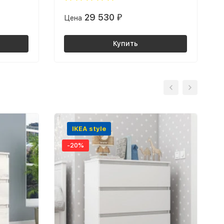
29 530
Цена
₽
Купить
IKEA style
-20%