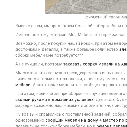
фирменный салон-маг
Вместе с тем, мы предлагаем большой выбор мебели по 
Именно поэтому, магазин 'Моя Мебель' это прекрасное 
Возможно, после покупки нашей новой, при этом недор
досточкам и деталям, а также большое количество
эле
сборки мебели мне потребуется"?
А не лучше ли, поэтому
заказать сборку мебели на Ав
Мы скажем, что не нужно преждевременно испытывать т
линии со станками по технологии, а поэтому вместе с 
мебели
. А некоторые модели так вообще сопровожда
При этом, если всё же при сборке вы случайно немного
своими руками в домашних условиях
. Для этого буд
маркер и возможно лак. Никакие дополнительные инстру
Ну вот вы и справились с поставленной задачей: собра
одновременно
сборщик мебели на дому
+
мастер по 
доверить не только сборку мебели, но и
ремонт дерев