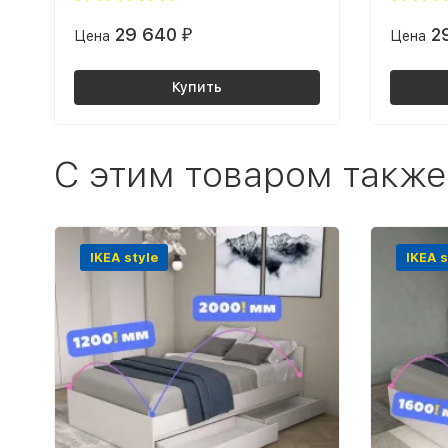
29 640
2
Цена
₽
Цена
Купить
C этим товаром также
IKEA style
IKEA s