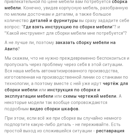
привлекательной по цене мебели вам потребуется
сборка
мебели
. Конечно, увидев корпусную мебель, разобранную
по мелким досточкам и деталям, а также большое
количество
деталей и фурнитуры
вы сразу зададите себе
вопрос: "
Где взять инструкцию по сборке мебели
"? и
"Какой инструмент для сборки мебели мне потребуется"?
А не лучше ли, поэтому
заказать сборку мебели на
Авито
?
Мы скажем, что не нужно преждевременно беспокоиться и
пропускать через проблему через себя в этой ситуации.
Вся наша мебель автоматизированного производства,
изготовленная на производственной линии со станками по
технологии, а поэтому вместе с ней уже идут
чертёж для
сборки мебели
или
инструкция по сборке и
эксплуатации мебели
или
схемы чертежей мебели
. А
некоторые модели так вообще сопровождаются
подробным
видео сборки шкафов
.
При этом, если всё же при сборке вы случайно немного
подпортите какую-либо деталь - не переживайте. Есть
простой выход из сложившейся ситуации -
реставрация