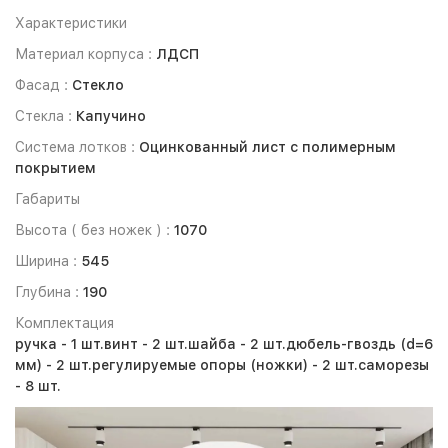
Характеристики
Материал корпуса :
ЛДСП
Фасад :
Стекло
Стекла :
Капучино
Система лотков :
Оцинкованный лист с полимерным
покрытием
Габариты
Высота ( без ножек ) :
1070
Ширина :
545
Глубина :
190
Комплектация
ручка - 1 шт.
винт - 2 шт.
шайба - 2 шт.
дюбель-гвоздь (d=6
мм) - 2 шт.
регулируемые опоры (ножки) - 2 шт.
саморезы
- 8 шт.