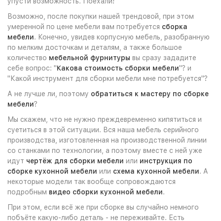
упусти возможность. Поехали!
Возможно, после покупки нашей трендовой, при этом
умеренной по цене мебели вам потребуется
сборка
мебели
. Конечно, увидев корпусную мебель, разобранную
по мелким досточкам и деталям, а также большое
количество
мебельной фурнитуры
вы сразу зададите
себе вопрос: "
Какова стоимость сборки мебели
"? и
"Какой инструмент для сборки мебели мне потребуется"?
А не лучше ли, поэтому
обратиться к мастеру по сборке
мебели
?
Мы скажем, что не нужно преждевременно кипятиться и
суетиться в этой ситуации. Вся наша мебель серийного
производства, изготовленная на производственной линии
со станками по технологии, а поэтому вместе с ней уже
идут
чертёж для сборки мебели
или
инструкция по
сборке кухонной мебели
или
схема кухонной мебели
. А
некоторые модели так вообще сопровождаются
подробным
видео сборки кухонной мебели
.
При этом, если всё же при сборке вы случайно немного
побъёте какую-либо деталь - не переживайте. Есть