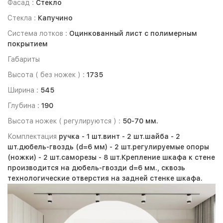
Фасад :
Стекло
Стекла :
Капучино
Система лотков :
Оцинкованный лист с полимерным
покрытием
Габариты
Высота ( без ножек ) :
1735
Ширина :
545
Глубина :
190
Высота ножек ( регулируются ) :
50-70 мм.
Комплектация
ручка -
1 шт.
винт -
2 шт.
шайба -
2
шт.
дюбель-гвоздь (d=6 мм) -
2 шт.
регулируемые опоры
(ножки) -
2 шт.
саморезы -
8 шт.
Крепление шкафа к стене
производится на дюбель-гвозди d=6 мм., сквозь
технологические отверстия на задней стенке шкафа.