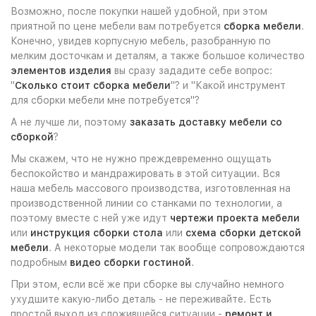
Возможно, после покупки нашей удобной, при этом
приятной по цене мебели вам потребуется
сборка мебели
.
Конечно, увидев корпусную мебель, разобранную по
мелким досточкам и деталям, а также большое количество
элементов изделия
вы сразу зададите себе вопрос:
"
Сколько стоит сборка мебели
"? и "Какой инструмент
для сборки мебели мне потребуется"?
А не лучше ли, поэтому
заказать доставку мебели со
сборкой
?
Мы скажем, что не нужно преждевременно ощущать
беспокойство и мандражировать в этой ситуации. Вся
наша мебель массового производства, изготовленная на
производственной линии со станками по технологии, а
поэтому вместе с ней уже идут
чертежи проекта мебели
или
инструкция сборки стола
или
схема сборки детской
мебели
. А некоторые модели так вообще сопровождаются
подробным
видео сборки гостиной
.
При этом, если всё же при сборке вы случайно немного
ухудшите какую-либо деталь - не переживайте. Есть
простой выход из сложившейся ситуации -
ремонт и