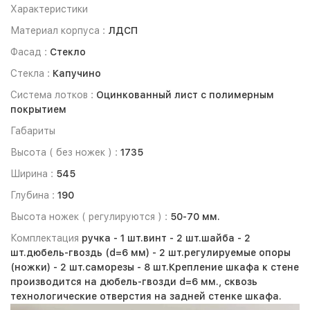
Характеристики
Материал корпуса :
ЛДСП
Фасад :
Стекло
Стекла :
Капучино
Система лотков :
Оцинкованный лист с полимерным
покрытием
Габариты
Высота ( без ножек ) :
1735
Ширина :
545
Глубина :
190
Высота ножек ( регулируются ) :
50-70 мм.
Комплектация
ручка -
1 шт.
винт -
2 шт.
шайба -
2
шт.
дюбель-гвоздь (d=6 мм) -
2 шт.
регулируемые опоры
(ножки) -
2 шт.
саморезы -
8 шт.
Крепление шкафа к стене
производится на дюбель-гвозди d=6 мм., сквозь
технологические отверстия на задней стенке шкафа.