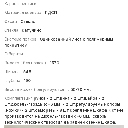
Характеристики
Материал корпуса :
ЛДСП
Фасад :
Стекло
Стекла :
Капучино
Система лотков :
Оцинкованный лист с полимерным
покрытием
Габариты
Высота ( без ножек ) :
1570
Ширина :
545
Глубина :
190
Высота ножек ( регулируются ) :
50-70 мм.
Комплектация
ручка -
2 шт.
винт -
2 шт.
шайба -
2
шт.
дюбель-гвоздь (d=6 мм) -
2 шт.
регулируемые опоры
(ножки) -
2 шт.
саморезы -
8 шт.
Крепление шкафа к стене
производится на дюбель-гвозди d=6 мм., сквозь
технологические отверстия на задней стенке шкафа.