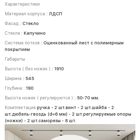
Характеристики
Материал корпуса :
ЛДСП
Фасад :
Стекло
Стекла :
Капучино
Система лотков :
Оцинкованный лист с полимерным
покрытием
Габариты
Высота ( без ножек ) :
1910
Ширина :
545
Глубина :
190
Высота ножек ( регулируются ) :
50-70 мм.
Комплектация
ручка -
2 шт.
винт -
2 шт.
шайба -
2
шт.
дюбель-гвоздь (d=6 мм) -
2 шт.
регулируемые опоры
(ножки) -
2 шт.
саморезы -
8 шт.