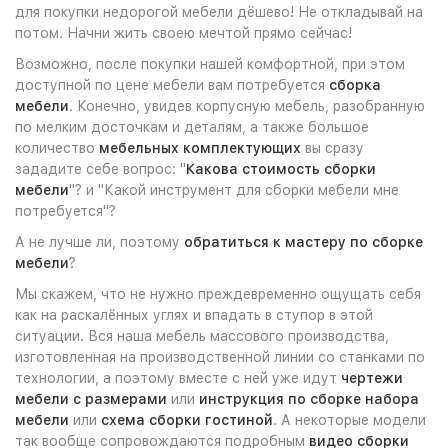
для покупки недорогой мебели дёшево! Не откладывай на
потом. Начни жить своею мечтой прямо сейчас!
Возможно, после покупки нашей комфортной, при этом
доступной по цене мебели вам потребуется
сборка
мебели
. Конечно, увидев корпусную мебель, разобранную
по мелким досточкам и деталям, а также большое
количество
мебельных комплектующих
вы сразу
зададите себе вопрос: "
Какова стоимость сборки
мебели
"? и "Какой инструмент для сборки мебели мне
потребуется"?
А не лучше ли, поэтому
обратиться к мастеру по сборке
мебели
?
Мы скажем, что не нужно преждевременно ощущать себя
как на раскалённых углях и впадать в ступор в этой
ситуации. Вся наша мебель массового производства,
изготовленная на производственной линии со станками по
технологии, а поэтому вместе с ней уже идут
чертежи
мебели с размерами
или
инструкция по сборке набора
мебели
или
схема сборки гостиной
. А некоторые модели
так вообще сопровождаются подробным
видео сборки