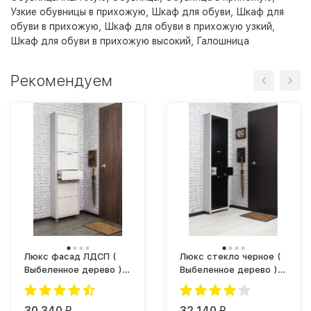
Узкие обувницы в прихожую
,
Шкаф для обуви
,
Шкаф для
обуви в прихожую
,
Шкаф для обуви в прихожую узкий
,
Шкаф для обуви в прихожую высокий
,
Галошница
Рекомендуем
Люкс фасад ЛДСП (
Люкс стекло черное (
Выбеленное дерево )
Выбеленное дерево )
5-ти секционный Плюс
5-ти секционный Плюс
30 340
32 140
₽
₽