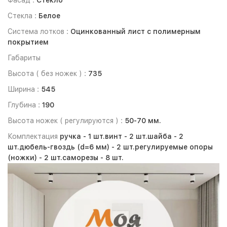
Фасад :
Стекло
Стекла :
Белое
Система лотков :
Оцинкованный лист с полимерным
покрытием
Габариты
Высота ( без ножек ) :
735
Ширина :
545
Глубина :
190
Высота ножек ( регулируются ) :
50-70 мм.
Комплектация
ручка -
1 шт.
винт -
2 шт.
шайба -
2
шт.
дюбель-гвоздь (d=6 мм) -
2 шт.
регулируемые опоры
(ножки) -
2 шт.
саморезы -
8 шт.