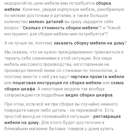
недорогой по цене мебели вам потребуется
сборка
мебели
. Конечно, увидев корпусную мебель, разобранную
по мелким досточкам и деталям, а также большое
количество
мелких деталей
вы сразу зададите себе
вопрос: "
Сколько стоимость сборки мебели
"? и "Какой
инструмент для сборки мебели мне потребуется"?
А не лучше ли, поэтому
заказать сборку мебели на дому
?
Мы скажем, что не нужно преждевременно тревожиться и
терзать себя сомнениями в этой ситуации. Вся наша
мебель массового производства, изготовленная на
производственной линии со станками по технологии, а
поэтому вместе с ней уже идут
чертежи проекта мебели
или
пошаговая инструкция по сборке мебели
или
схема
сборки шкафа
. А некоторые модели так вообще
сопровождаются подробным
видео сборки шкафов
.
При этом, если всё же при сборке вы случайно немного
повредите какую-либо деталь - не переживайте. Есть
простой выход из сложившейся ситуации -
реставрация
мебели на дому
. Для этого будет достаточно в
ближайшем магазине бытовых товаров у дома купить