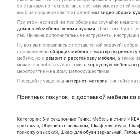
со станками по технологии, а поэтому вместе с ней уж
вообще сопровождаются подробным
видео сборки ку
При этом, если всё же при сборке вы случайно немного
домашней мебели своими руками
. Для этого будет 
лак. Никакие дополнительные инструменты, инструкции 
Ну вот вы и справились с поставленной задачей: собра
одновременно
сборщик мебели
+
мастер по ремонту 
мебели, но и
ремонт и расстановку мебели
, а также 
можно попробовать изготовить
корпусную мебель по 
мероприятие и на дому малоосуществима.
Посещайте чаще наш
интернет-магазин
, листайте кат
Приятных покупок, с доставкой мебели со 
Категории:
5-и секционные Твикс
,
Мебель в стиле ИКЕА 
прихожую
,
Обувница с зеркалом
,
Шкаф для обуви
,
Шкаф
прихожую высокий
,
Шкаф для обуви зеркальный
,
Галошн