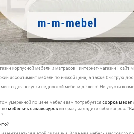
азин корпусной мебели и матрасов | интернет-магазин | сайт 
окий ассортимент мебели по низкой цене, а также быструю дос
е место для покупки недорогой мебели дёшево! Не упусти воз
этом умеренной по цене мебели вам потребуется
сборка мебел
ство
мебельных аксессуров
вы сразу зададите себе вопрос: "
Ка
"?
ито
?
и менжеваться в этой ситуации. Вся наша мебель массового пр