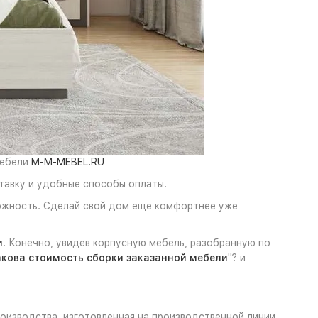
мебели
M-M-MEBEL.RU
тавку и удобные способы оплаты.
можность. Сделай свой дом еще комфортнее уже
и
. Конечно, увидев корпусную мебель, разобранную по
кова стоимость сборки заказанной мебели
"? и
оизводства, изготовленная на производственной линии