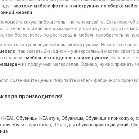
е идут
чертежи мебели фото
или
инструкция по сборке мебел
хонной мебели
.
 поломаете какую-либо деталь - не переживайте. Есть простой
достаточно в ближайшем хозмаркете у дома купить простые меб
и, тем более, курсы по реставрации мебели приобретать не нуж
ли дома всю купленную мебель своими руками. Несколько часов
мебели
, так сказать 2-в-одном - универсальный мастак своего
изготовление
мебель из поддонов своими руками
. Конечно, те
размерам
из подручных материалов. Однако, нужно признать че
алог, сравнивайте цены и покупайте мебель фабричного произво
склада производителя!
(IKEA)
,
Обувницы IKEA style
,
Обувницы
,
Обувница в прихожую
,
У
 для обуви в прихожую
,
Шкаф для обуви в прихожую узкий
,
Шка
ица