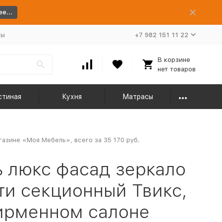
е...
ты
+7 982 151 11 22
В корзине
нет товаров
стиная
Кухня
Матрасы
азине «Моя Мебель», всего за 35 170 руб.
 люкс фасад зеркало
-ти секционный Твикс,
фирменном салоне