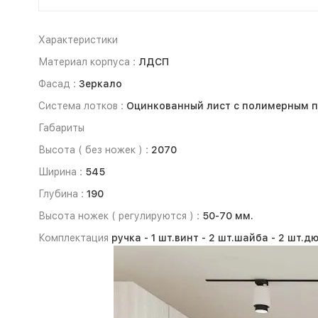
Характеристики
Материал корпуса :
ЛДСП
Фасад :
Зеркало
Система лотков :
Оцинкованный лист с полимерным 
Габариты
Высота ( без ножек ) :
2070
Ширина :
545
Глубина :
190
Высота ножек ( регулируются ) :
50-70 мм.
Комплектация
ручка -
1 шт.
винт -
2 шт.
шайба -
2 шт.
дю