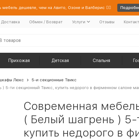
 мебель дешевле, чем на Авито, Озоне и Валберис 👉🏻
Подробне
/ Доставка
Обмен / Возврат
Услуги
Отзывы
Контак
Прихожая
Детская
Спальня
Го
шкафы Люкс
5-и секционные Твикс
 ) 5-ти секционный Твикс, купить недорого в фирменном салоне маг
Современная мебель
( Белый шагрень ) 5
купить недорого в 