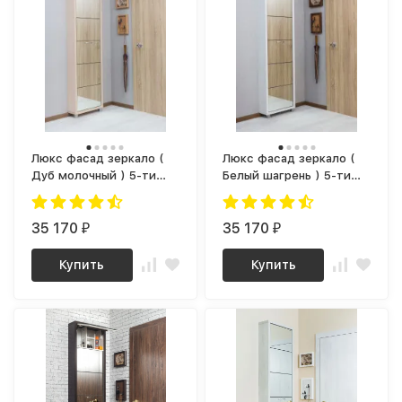
Люкс фасад зеркало (
Люкс фасад зеркало (
Дуб молочный ) 5-ти
Белый шагрень ) 5-ти
секционный Твикс
секционный Твикс
35 170
35 170
₽
₽
Купить
Купить