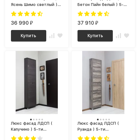
Ясень Шимо светлый )
Бетон Пайн белый ) 5-ти
5-ти секционный Твикс
секционный Твикс
36 990
37 910
₽
₽
Купить
Купить
Люкс фасад ЛДСП (
Люкс фасад ЛДСП (
Капучино ) 5-ти
Руанда ) 5-ти
секционный Твикс
секционный Твикс