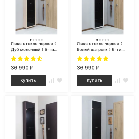
Люкс стекло черное (
Люкс стекло черное (
Дуб молочный ) 5-ти
Белый шагрень ) 5-ти
секционный Твикс
секционный Твикс
36 990
36 990
₽
₽
Купить
Купить