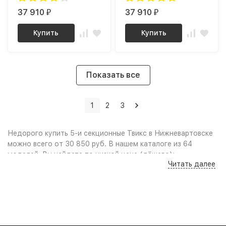
37 910
37 910
₽
₽
Купить
Купить
Показать все
1
2
3
Недорого купить 5-и секционные Твикс в Нижневартовске
можно всего от 30 850 руб. В нашем каталоге из 64
моделей, Вы найдете по низкой цене (дёшево):
Читать далее
Качественные фото и удобный поиск по параметрам,
сравнение моделей по характеристикам дают
возможность выбрать обувной шкаф Люкс 5-и секционный
Твикс по нужным габаритам или цвету, учитывая свободное
пространство в комнате и интерьер помещения. Выгодные
цены, акции, скидки, промокоды и распродажа мебели