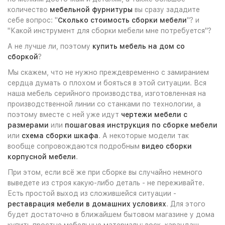
количество
мебельной фурнитуры
вы сразу зададите
себе вопрос: "
Сколько стоимость сборки мебели
"? и
"Какой инструмент для сборки мебели мне потребуется"?
А не лучше ли, поэтому
купить мебель на дом со
сборкой
?
Мы скажем, что не нужно преждевременно с замиранием
сердца думать о плохом и бояться в этой ситуации. Вся
наша мебель серийного производства, изготовленная на
производственной линии со станками по технологии, а
поэтому вместе с ней уже идут
чертежи мебели с
размерами
или
пошаговая инструкция по сборке мебели
или
схема сборки шкафа
. А некоторые модели так
вообще сопровождаются подробным
видео сборки
корпусной мебели
.
При этом, если всё же при сборке вы случайно немного
выведете из строя какую-либо деталь - не переживайте.
Есть простой выход из сложившейся ситуации -
реставрация мебели в домашних условиях
. Для этого
будет достаточно в ближайшем бытовом магазине у дома
купить простые мебельные материалы: воск, карандаш,