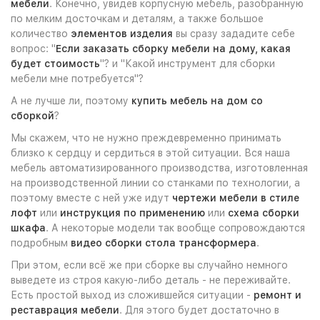
мебели
. Конечно, увидев корпусную мебель, разобранную
по мелким досточкам и деталям, а также большое
количество
элементов изделия
вы сразу зададите себе
вопрос: "
Если заказать сборку мебели на дому, какая
будет стоимость
"? и "Какой инструмент для сборки
мебели мне потребуется"?
А не лучше ли, поэтому
купить мебель на дом со
сборкой
?
Мы скажем, что не нужно преждевременно принимать
близко к сердцу и сердиться в этой ситуации. Вся наша
мебель автоматизированного производства, изготовленная
на производственной линии со станками по технологии, а
поэтому вместе с ней уже идут
чертежи мебели в стиле
лофт
или
инструкция по применению
или
схема сборки
шкафа
. А некоторые модели так вообще сопровождаются
подробным
видео сборки стола трансформера
.
При этом, если всё же при сборке вы случайно немного
выведете из строя какую-либо деталь - не переживайте.
Есть простой выход из сложившейся ситуации -
ремонт и
реставрация мебели
. Для этого будет достаточно в