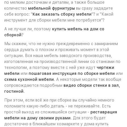
по мелким досточкам и деталям, а также большое
количество
мебельной фурнитуры
вы сразу зададите
себе вопрос: "
Как заказать сборку мебели
"? и "Какой
инструмент для сборки мебели мне потребуется"?
А не лучше ли, поэтому
купить мебель на дом со
сборкой
?
Мы скажем, что не нужно преждевременно с замиранием
сердца думать о плохом и проживать момент в этой
ситуации. Вся наша мебель заводского производства,
изготовленная на производственной линии со станками по
технологии, а поэтому вместе с ней уже идут
чертежи
мебели
или
пошаговая инструкция по сборке мебели
или
схема кухонной мебели
. А некоторые модели так вообще
сопровождаются подробным
видео сборки стенки в зал,
гостиной
.
При этом, если всё же при сборке вы случайно немного
поломаете какую-либо деталь - не переживайте. Есть
простой выход из сложившейся ситуации -
реставрация
мебели на дому своими руками
. Для этого будет
достаточно в ближайшем хозмаркете у дома купить