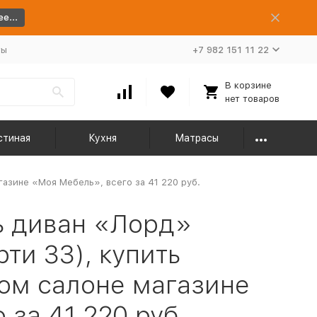
е...
ты
+7 982 151 11 22
В корзине
нет товаров
стиная
Кухня
Матрасы
азине «Моя Мебель», всего за 41 220 руб.
ь диван «Лорд»
ти 33), купить
ом салоне магазине
 за 41 220 руб.