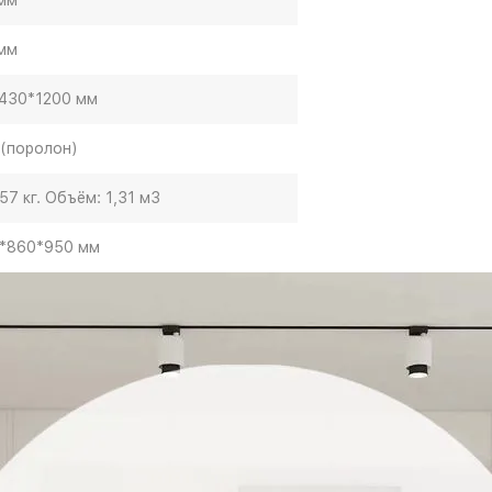
мм
мм
430*1200 мм
(поролон)
57 кг. Объём: 1,31 м3
*860*950 мм