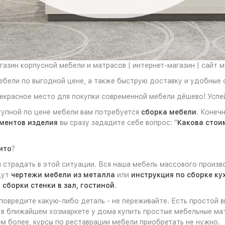
азин корпусной мебели и матрасов | интернет-магазин | сайт 
ебели по выгодной цене, а также быструю доставку и удобные 
екрасное место для покупки современной мебели дёшево! Успей
тупной по цене мебели вам потребуется
сборка мебели
. Конеч
ментов изделия
вы сразу зададите себе вопрос: "
Какова стои
ито
?
 страдать в этой ситуации. Вся наша мебель массового произв
дут
чертежи мебели из металла
или
инструкция по сборке ку
 сборки стенки в зал, гостиной
.
 повредите какую-либо деталь - не переживайте. Есть простой 
 в ближайшем хозмаркете у дома купить простые мебельные мат
м более, курсы по реставрации мебели приобретать не нужно.