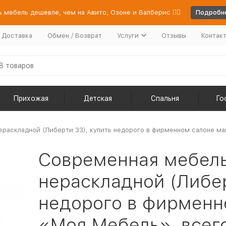
 мебель дешевле, чем на Авито, Озоне и Валберис 👉🏻
Подробне
/ Доставка
Обмен / Возврат
Услуги
Отзывы
Контак
Прихожая
Детская
Спальня
Го
раскладной (Либерти 33), купить недорого в фирменном салоне маг
Современная мебел
нераскладной (Либер
недорого в фирменн
«Моя Мебель», всего