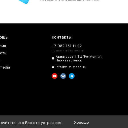
ощь
Контакты
зин
+7 982 151 11 22
позвонить | написать
сти
Авиаторов 1, ТЦ "Ре-Монти",
о
Нижневартовск
imedia
info@m-m-mebel.ru
Хорошо
считать, что Вас это устраивает.