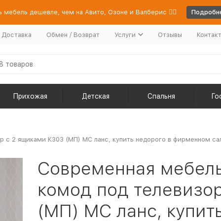
 мебель дешевле, чем на Авито, Озоне и Валберис 👉🏻
Подробне
/ Доставка
Обмен / Возврат
Услуги
Отзывы
Контак
Прихожая
Детская
Спальня
Го
с 2 ящиками К303 (МП) МС ланс, купить недорого в фирменном сал
Современная мебел
комод под телевизо
(МП) МС ланс, купит