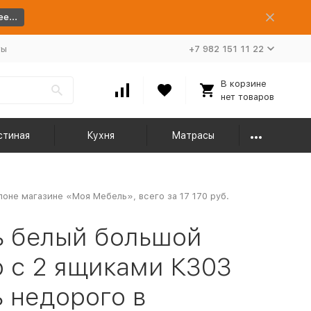
е...
ты
+7 982 151 11 22
В корзине
нет товаров
стиная
Кухня
Матрасы
оне магазине «Моя Мебель», всего за 17 170 руб.
ь белый большой
р с 2 ящиками К303
ь недорого в