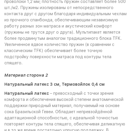
проволоки 1,2 мм; плотность пружин составляет более 500
шт./м2. Пружины изолированы от непосредственного
контакта друг с другом благодаря индивидуальным чехлам
из прочного спанбонда, обеспечивающим независимую
работу разных зон матраса и акустический комфорт
(пружины не трутся друг о друга). Мультипакет является
более продвинутым аналогом традиционного блока TFK.
Увеличенное вдвое количество пружин (в сравнении с
классическим TFK) обеспечивает более точную
подстройку поверхности матраса под контуры тела
спящего.
Материал сторона 2
Натуральный латекс 3 см, Термовойлок 0,4 см
Натуральный латекс
– превосходный с точки зрения
комфорта и обеспечения высокой степени анатомической
поддержки природный материал, получаемый на основе
сока Бразильской Гевеи. Обладает непревзойдённой
адаптационной способностью, с идеальной точностью
повторяет контуры тела спящего, обеспечивая деликатную
и в то же время достаточно упругую поддержку. В