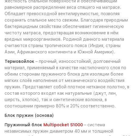
жёсткость спальной поверхности и обеспечивающий
равномерное распределение веса спящего на матрасе.
Обладает превосходной вентилируемостью, позволяя
сохранять спальное место свежим. Благодаря природным
бактерицидным свойствам обеспечивает гигиеническую
чистоту матраса, предотвращая возникновение в нём
вредных микроорганизмов. Родиной данного материала
считаются страны тропического пояса (Индия, страны
Азии, Африканского континента и Южной Америки).
Термовойлок
– прочный, износостойкий, долговечный
материал, применяемый в качестве настилочного слоя по
обеим сторонам пружинного блока для изоляции более
мягких слоёв наполнения от механического воздействия
пружин. Представляет собой плотное нетканое полотно, в
состав которого входят как натуральные (джут, лен,
шерсть, хлопок), так и синтетические волокна, в
соотношении примерно 80% и 20% соответственно.
Блок пружин (основа)
Пружинный блок
Multipocket S1000
– система
независимых пружин диаметром 40 мм и толщиной