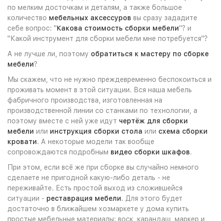
по мелким досточкам и деталям, а также большое
количество
мебельных аксессуров
вы сразу зададите
себе вопрос: "
Какова стоимость сборки мебели
"? и
"Какой инструмент для сборки мебели мне потребуется"?
А не лучше ли, поэтому
обратиться к мастеру по сборке
мебели
?
Мы скажем, что не нужно преждевременно беспокоиться и
проживать момент в этой ситуации. Вся наша мебель
фабричного производства, изготовленная на
производственной линии со станками по технологии, а
поэтому вместе с ней уже идут
чертёж для сборки
мебели
или
инструкция сборки стола
или
схема сборки
кровати
. А некоторые модели так вообще
сопровождаются подробным
видео сборки шкафов
.
При этом, если всё же при сборке вы случайно немного
сделаете не пригодной какую-либо деталь - не
переживайте. Есть простой выход из сложившейся
ситуации -
реставрация мебели
. Для этого будет
достаточно в ближайшем хозмаркете у дома купить
простые мебельные материалы: воск, карандаш, маркер и